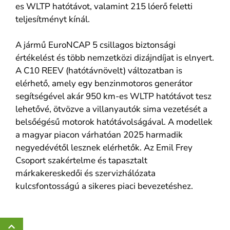
es WLTP hatótávot, valamint 215 lóerő feletti
teljesítményt kínál.
A jármű EuroNCAP 5 csillagos biztonsági
értékelést és több nemzetközi dizájndíjat is elnyert.
A C10 REEV (hatótávnövelt) változatban is
elérhető, amely egy benzinmotoros generátor
segítségével akár 950 km-es WLTP hatótávot tesz
lehetővé, ötvözve a villanyautók sima vezetését a
belsőégésű motorok hatótávolságával. A modellek
a magyar piacon várhatóan 2025 harmadik
negyedévétől lesznek elérhetők. Az Emil Frey
Csoport szakértelme és tapasztalt
márkakereskedői és szervizhálózata
kulcsfontosságú a sikeres piaci bevezetéshez.